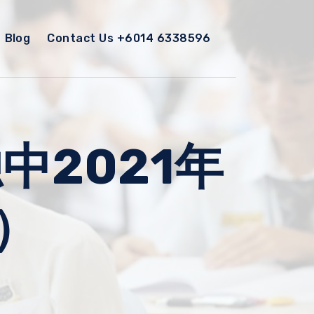
Blog
Contact Us +6014 6338596
2021年
）