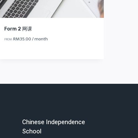
Form 2 网课
RM
35.00
/ month
FROM:
Chinese Independence
School