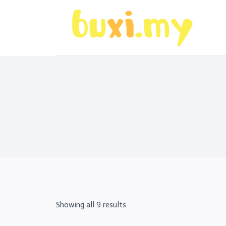
Skip
to
content
Sorted
Showing all 9 results
by