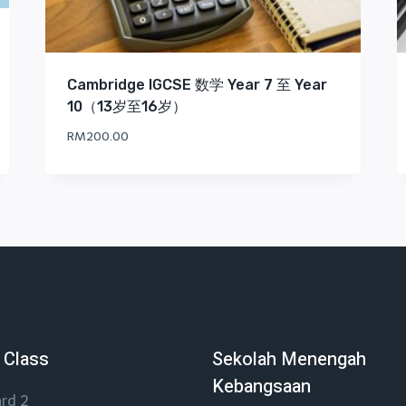
Cambridge IGCSE 数学 Year 7 至 Year
10（13岁至16岁）
RM
200.00
 Class
Sekolah Menengah
Kebangsaan
rd 2