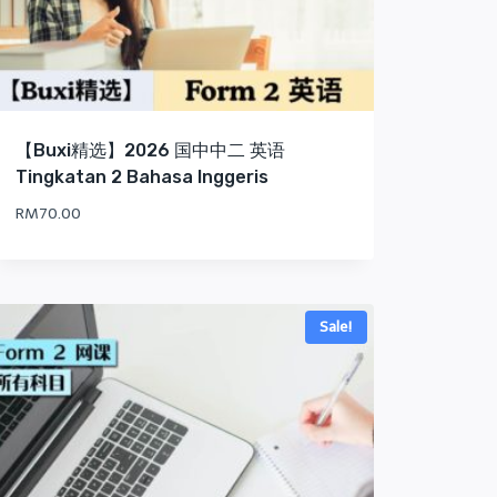
【Buxi精选】2026 国中中二 英语
Tingkatan 2 Bahasa Inggeris
RM
70.00
Sale!