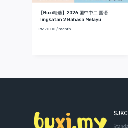
【Buxi精选】2026 国中中二 国语
Tingkatan 2 Bahasa Melayu
RM
70.00
/ month
SJKC
Standa