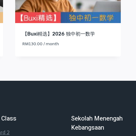
【Buxi精选】2026 独中初一数学
RM
130.00
/ month
 Class
Sekolah Menengah
Kebangsaan
rd 2