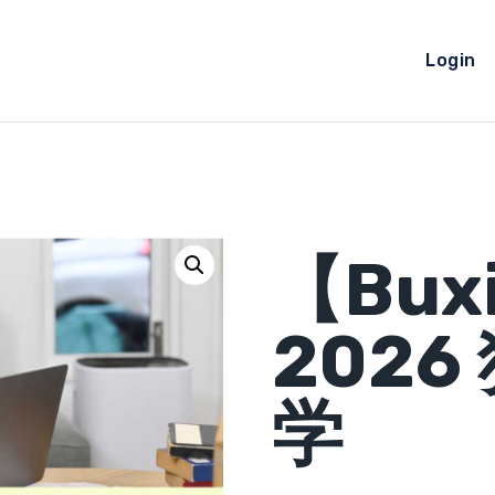
Login
【Bu
202
学