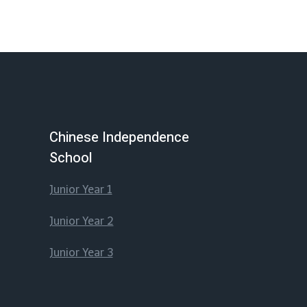
Chinese Independence
School
Junior Year 1
Junior Year 2
Junior Year 3