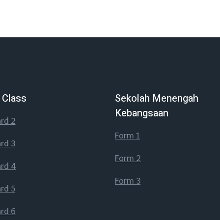
 Class
Sekolah Menengah
Kebangsaan
rd 2
Form 1
rd 3
Form 2
rd 4
Form 3
rd 5
rd 6