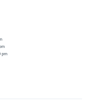
pm
0pm
0 pm