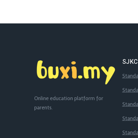
SJKC
Standa
Standa
Online education platform for
Standa
parents.
Standa
Standa