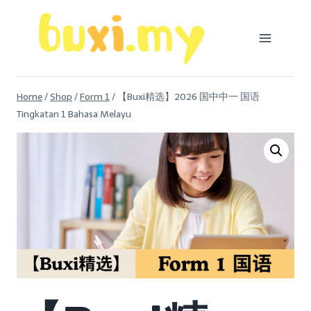
Skip
to
content
Home
/
Shop
/
Form 1
/
【Buxi精选】2026 国中中一 国语
Tingkatan 1 Bahasa Melayu